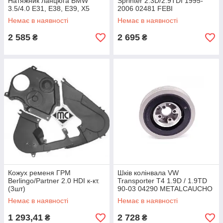
Натяжник ланцюга BMW
Sprinter 2.3D/2.9TDI 1995-
3.5/4.0 E31, E38, E39, X5
2006 02481 FEBI
Немає в наявності
Немає в наявності
2 585
2 695
₴
₴
Кожух ременя ГРМ
Шків колінвала VW
Berlingo/Partner 2.0 HDI к-кт.
Transporter T4 1.9D / 1.9TD
(3шт)
90-03 04290 METALCAUCHO
Немає в наявності
Немає в наявності
1 293,41
2 728
₴
₴