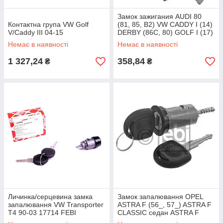
Замок зажигания AUDI 80
Контактна група VW Golf
(81, 85, B2) VW CADDY I (14)
V/Caddy III 04-15
DERBY (86C, 80) GOLF I (17)
GOLF II (19E, 1G1) JETTA I
Немає в наявності
Немає в наявності
1 327,24
358,84
₴
₴
Личинка/серцевина замка
Замок запалювання OPEL
запалювання VW Transporter
ASTRA F (56_, 57_) ASTRA F
T4 90-03 17714 FEBI
CLASSIC седан ASTRA F
CLASSIC універсал ASTRA F