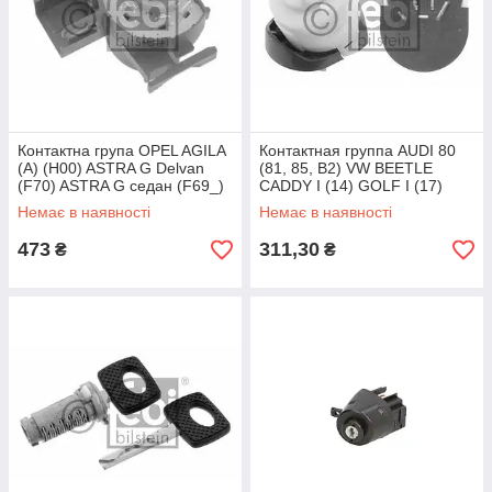
Контактна група OPEL AGILA
Контактная группа AUDI 80
(A) (H00) ASTRA G Delvan
(81, 85, B2) VW BEETLE
(F70) ASTRA G седан (F69_)
CADDY I (14) GOLF I (17)
ASTRA G універсал (F35_)
GOLF II (19E, 1G1) JETTA I
Немає в наявності
Немає в наявності
(16)
473
311,30
₴
₴