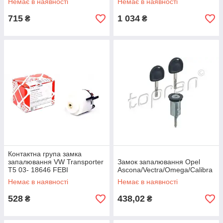
Немає в наявності
Немає в наявності
Van (55_)
715
1 034
₴
₴
Контактна група замка
запалювання VW Transporter
Замoк запалювання Opel
T5 03- 18646 FEBI
Ascona/Vectra/Omega/Calibra
Немає в наявності
Немає в наявності
528
438,02
₴
₴