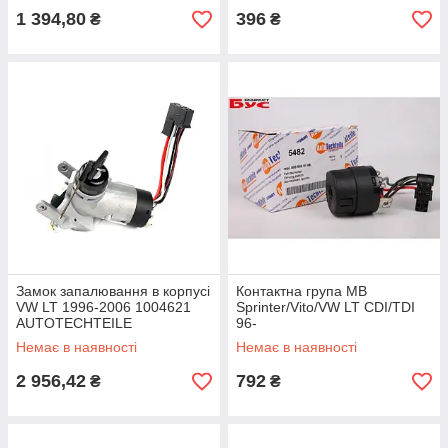
1 394,80
396
₴
₴
Замок запалювання в корпусі
Контактна група MB
VW LT 1996-2006 1004621
Sprinter/Vito/VW LT CDI/TDI
AUTOTECHTEILE
96-
Немає в наявності
Немає в наявності
2 956,42
792
₴
₴