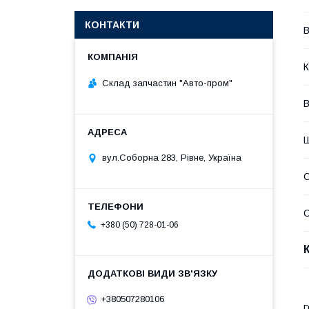
КОНТАКТИ
В
К
Склад запчастин "Авто-пром"
В
вул.Соборна 283, Рівне, Україна
С
С
+380 (50) 728-01-06
+380507280106
Г