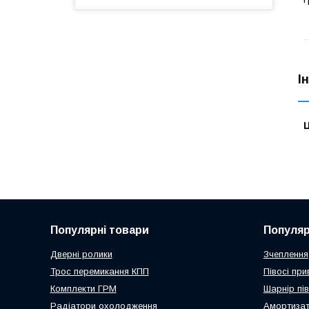
І
Ц
Популярні товари
Популяр
Дверні ролики
Зчеплення
Трос перемикання КПП
Півосі пр
Комплекти ГРМ
Шарнір пі
Радіатори охолодження
Амортиза