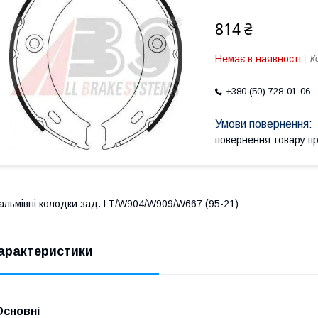
814 ₴
Немає в наявності
К
+380 (50) 728-01-06
повернення товару п
альмівні колодки зад. LT/W904/W909/W667 (95-21)
арактеристики
Основні