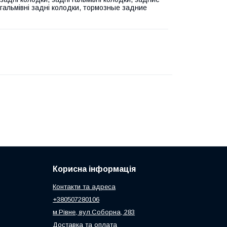
 гальмівні задні колодки, тормозные задние
Корисна інформація
Контакти та адреса
+380507280106
м.Рівне, вул.Соборна, 283
Доставка та оплата