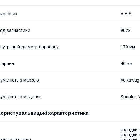
иробник
A.B.S.
од запчастини
9022
нутрішній діаметр барабану
170 мм
Ширина
40 мм
умісність з маркою
Volkswag
умісність з моделлю
Sprinter, 
Користувальницькі характеристики
колодки г
колодки 
рупа запчастин
колодки, 