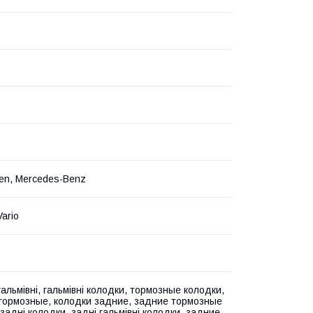
en, Mercedes-Benz
Vario
альмівні, гальмівні колодки, тормозные колодки,
тормозные, колодки задние, задние тормозные
задні колодки, задні гальмівні колодки, задние