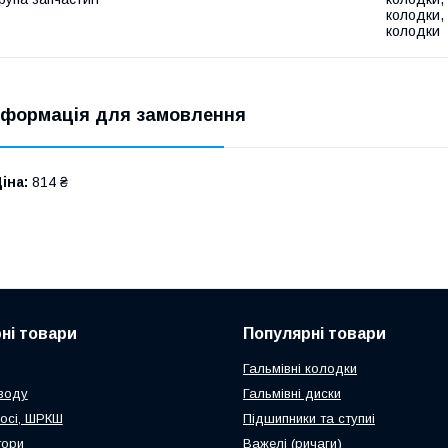
колодки,
колодки
нформація для замовлення
іна:
814 ₴
ні товари
Популярні товари
Гальмівні колодки
иводу
Гальмівні диски
восі, ШРКШ
Підшипники та ступиі
тори
Важелі (ричаги)