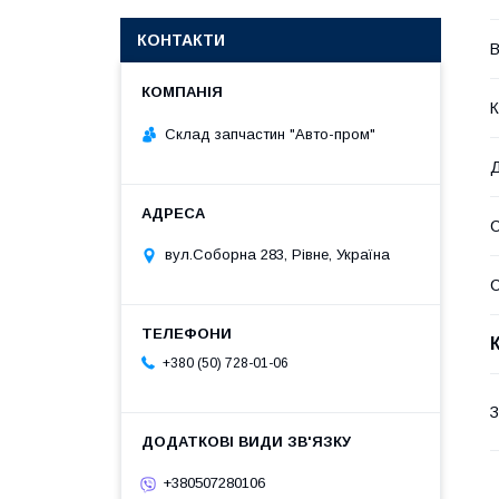
КОНТАКТИ
В
К
Склад запчастин "Авто-пром"
Д
С
вул.Соборна 283, Рівне, Україна
С
+380 (50) 728-01-06
З
+380507280106