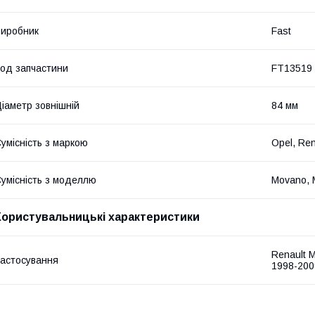
иробник
Fast
од запчастини
FT13519
іаметр зовнішній
84 мм
умісність з маркою
Opel, Ren
умісність з моделлю
Movano, 
Користувальницькі характеристики
Renault 
астосування
1998-200