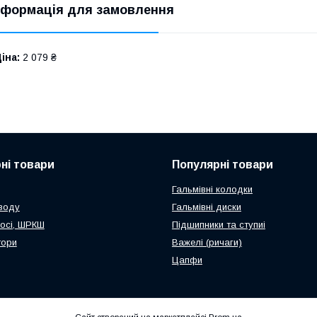
нформація для замовлення
іна:
2 079 ₴
ні товари
Популярні товари
Гальмівні колодки
иводу
Гальмівні диски
восі, ШРКШ
Підшипники та ступиі
тори
Важелі (ричаги)
Цапфи