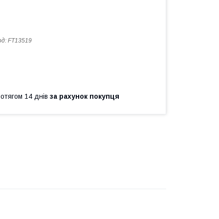
од:
FT13519
ротягом 14 днів
за рахунок покупця