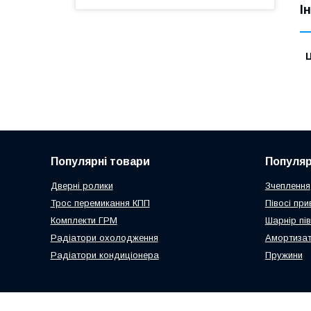
І
Ц
Популярні товари
Популяр
Дверні ролики
Зчеплення
Трос перемикання КПП
Півосі пр
Комплекти ГРМ
Шарнір пі
Радіатори охолодження
Амортиза
Радіатори кондиціонера
Пружини