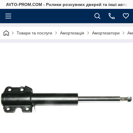
AVTO-PROM.COM - Ролики розсувних дверей та інші автоза
Товари та послуги
Амортизація
Амортизатори
Ам