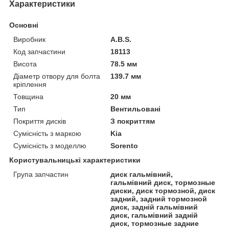
Характеристики
Основні
Виробник
A.B.S.
Код запчастини
18113
Висота
78.5 мм
Діаметр отвору для болта
139.7 мм
кріплення
Товщина
20 мм
Тип
Вентильовані
Покриття дисків
З покриттям
Сумісність з маркою
Kia
Сумісність з моделлю
Sorento
Користувальницькі характеристики
Група запчастин
диск гальмівний,
гальмівний диск, тормозные
диски, диск тормозной, диск
задний, задний тормозной
диск, задній гальмівний
диск, гальмівний задній
диск, тормозные задние