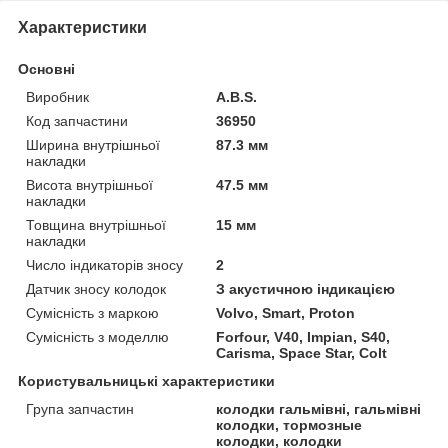
Характеристики
Основні
Виробник
A.B.S.
Код запчастини
36950
Ширина внутрішньої
87.3 мм
накладки
Висота внутрішньої
47.5 мм
накладки
Товщина внутрішньої
15 мм
накладки
Число індикаторів зносу
2
Датчик зносу колодок
З акустичною індикацією
Сумісність з маркою
Volvo, Smart, Proton
Сумісність з моделлю
Forfour, V40, Impian, S40,
Carisma, Space Star, Colt
Користувальницькі характеристики
Група запчастин
колодки гальмівні, гальмівні
колодки, тормозные
колодки, колодки