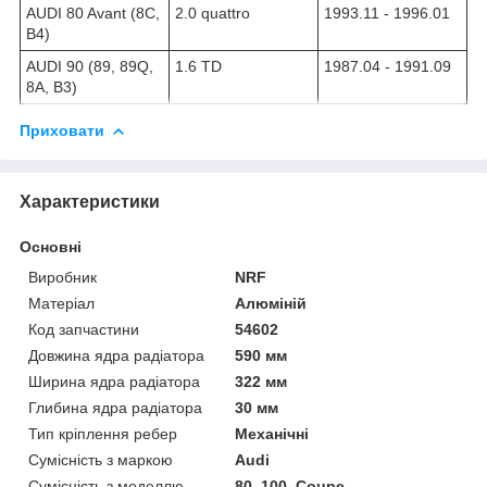
AUDI 80 Avant (8C,
2.0 quattro
1993.11 - 1996.01
B4)
AUDI 90 (89, 89Q,
1.6 TD
1987.04 - 1991.09
8A, B3)
Приховати
Характеристики
Основні
Виробник
NRF
Матеріал
Алюміній
Код запчастини
54602
Довжина ядра радіатора
590 мм
Ширина ядра радіатора
322 мм
Глибина ядра радіатора
30 мм
Тип кріплення ребер
Механічні
Сумісність з маркою
Audi
Сумісність з моделлю
80, 100, Coupe