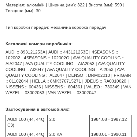
Матеріал: алюміній | Ширина (мм): 322 | Висота [мм]: 590 |
Товщина [мм]: 30.
Тип коробки передач: механічна коробка передач
Каталожні номери виробників:
AUDI :: 893121253A | AUDI :: 443121253E | 4SEASONS ::
102002 | 4SEASONS :: 102002O | AVA QUALITY COOLING ::
AIA2047 | AVA QUALITY COOLING :: AIA2053 | AVA QUALITY
COOLING :: AI2047 | AVA QUALITY COOLING :: AI2053 | AVA
QUALITY COOLING :: AL2047 | DENSO :: DRM02010 | FRIGAIR
:: 01102044 | HELLA :: 8MK376715271 | JDEUS :: RA0010020 |
NISSENS :: 60436 | NISSENS :: 604361 | VALEO :: 730349 | VAN
WEZEL :: 03002053 | VAN WEZEL :: 03002047
Застосування в автомобілях:
AUDI 100 (44, 44Q,
2.0
1984.08 - 1987.12
C3)
AUDI 100 (44, 44Q,
2.0 KAT
1988.01 - 1990.11