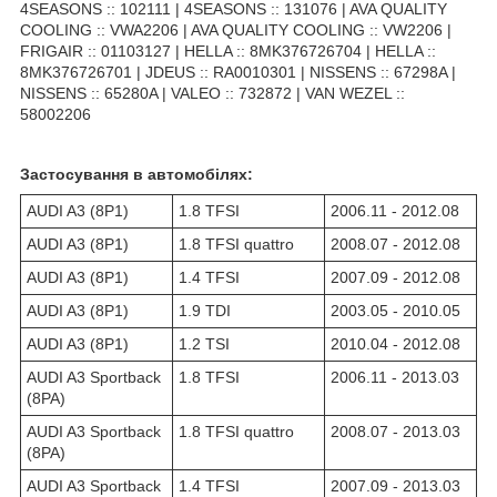
4SEASONS :: 102111 | 4SEASONS :: 131076 | AVA QUALITY
COOLING :: VWA2206 | AVA QUALITY COOLING :: VW2206 |
FRIGAIR :: 01103127 | HELLA :: 8MK376726704 | HELLA ::
8MK376726701 | JDEUS :: RA0010301 | NISSENS :: 67298A |
NISSENS :: 65280A | VALEO :: 732872 | VAN WEZEL ::
58002206
Застосування в автомобілях:
AUDI A3 (8P1)
1.8 TFSI
2006.11 - 2012.08
AUDI A3 (8P1)
1.8 TFSI quattro
2008.07 - 2012.08
AUDI A3 (8P1)
1.4 TFSI
2007.09 - 2012.08
AUDI A3 (8P1)
1.9 TDI
2003.05 - 2010.05
AUDI A3 (8P1)
1.2 TSI
2010.04 - 2012.08
AUDI A3 Sportback
1.8 TFSI
2006.11 - 2013.03
(8PA)
AUDI A3 Sportback
1.8 TFSI quattro
2008.07 - 2013.03
(8PA)
AUDI A3 Sportback
1.4 TFSI
2007.09 - 2013.03