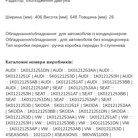
Радіатор, охолодження двигуна.
Ширина (мм): 406 Висота [мм]: 648 Товщина [мм]: 26.
Обладнання/обладнання: для автомобілів із кондиціонером
Обладнання/обладнання:: для автомобілів без кондиціонера
Тип коробки передач:: ручна коробка передач 6-ступенева
Каталожні номери виробників:
AUDI :: 1K0121251DN | AUDI :: 1K0121253AA | AUDI ::
5K0121251F | AUDI :: 5K0121253D | AUDI :: 1K0121253H | AUDI
:: 1K0121253AB | AUDI :: 1K0121251AT | AUDI :: 1K0121253BB |
AUDI :: 1K0121253AP | SEAT :: 1K0121253AA | SEAT ::
1K0121253H | SEAT :: 1K0121251AT | SEAT :: 1K0121253BB |
SEAT :: 1K0121251DN | SEAT :: 1K0121253AP | SEAT ::
5K0121253D | SKODA :: 5K0121251F | SKODA :: 1K0121253AA
| SKODA :: 1K0121253BB | SKODA :: 1K0121251DN | SKODA ::
5K0121253D | VW :: 1K0121253AA | VW :: 1K0121251AT | VW ::
1K0121253H | VW :: 1K0121253BB | VW :: 1K0121251DN | VW
:: 1K0121253AP | VW :: 1K0121253AB | VW :: 5K0121253D |
4SEASONS :: 102111O | 4SEASONS :: 980VW11009 |