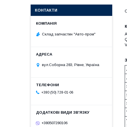
КОНТАКТИ
О
A
Склад запчастин "Авто-пром"
Q
V
З
вул.Соборна 283, Рівне, Україна
+380 (50) 728-01-06
+380507280106