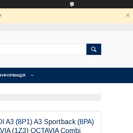
!
ІНФОРМАЦІЯ
I A3 (8P1) A3 Sportback (8PA)
IA (1Z3) OCTAVIA Combi