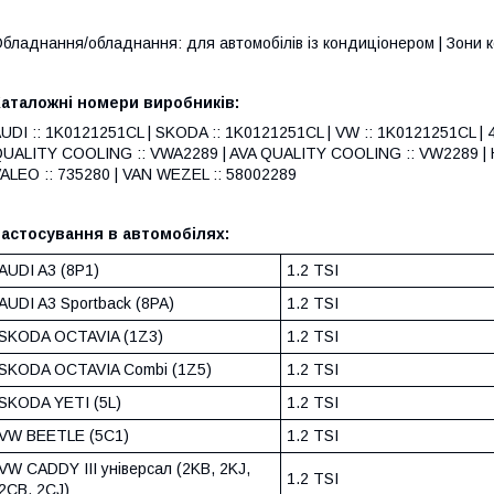
бладнання/обладнання: для автомобілів із кондиціонером | Зони 
Каталожні номери виробників:
UDI :: 1K0121251CL | SKODA :: 1K0121251CL | VW :: 1K0121251CL | 
UALITY COOLING :: VWA2289 | AVA QUALITY COOLING :: VW2289 | HE
ALEO :: 735280 | VAN WEZEL :: 58002289
астосування в автомобілях:
AUDI A3 (8P1)
1.2 TSI
AUDI A3 Sportback (8PA)
1.2 TSI
SKODA OCTAVIA (1Z3)
1.2 TSI
SKODA OCTAVIA Combi (1Z5)
1.2 TSI
SKODA YETI (5L)
1.2 TSI
VW BEETLE (5C1)
1.2 TSI
VW CADDY III універсал (2KB, 2KJ,
1.2 TSI
2CB, 2CJ)