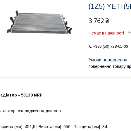
(1Z5) YETI (
3 762 ₴
Немає в наявності
К
+380 (50) 728-01-06
повернення товару п
адіатор - 53139 NRF
адіатор, охолодження двигуна.
ирина (мм): 451,5 | Висота [мм]: 650 | Товщина [мм]: 34.