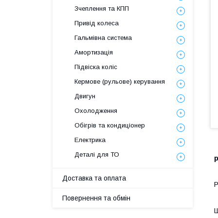
Зчеплення та КПП
Привід колеса
Гальмівна система
Амортизація
Підвіска коліс
Кермове (рульове) керування
Двигун
Охолодження
Обігрів та кондиціонер
Електрика
Деталі для ТО
р
Доставка та оплата
Р
Повернення та обмін
Ш