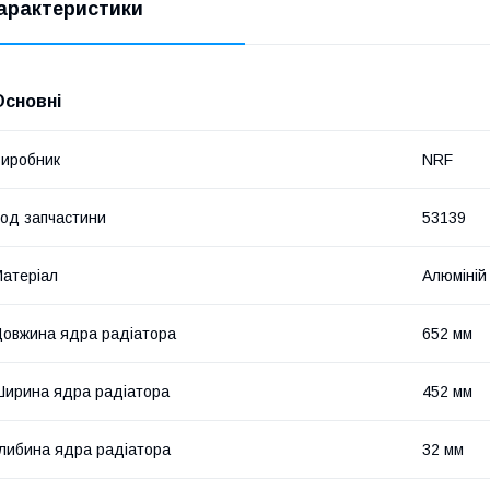
арактеристики
Основні
иробник
NRF
од запчастини
53139
атеріал
Алюміній
овжина ядра радіатора
652 мм
ирина ядра радіатора
452 мм
либина ядра радіатора
32 мм