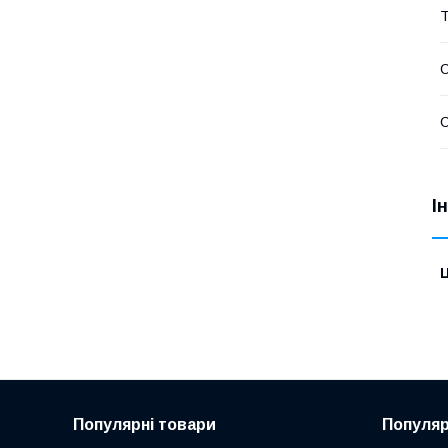
Т
С
С
І
Ц
Популярні товари
Популяр