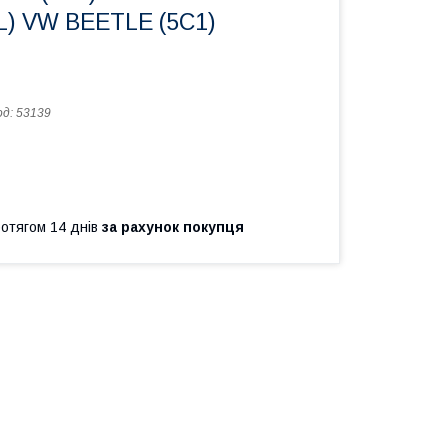
5L) VW BEETLE (5C1)
од:
53139
ротягом 14 днів
за рахунок покупця