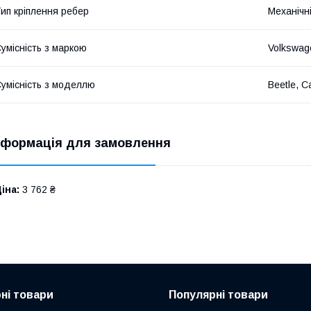
ип кріплення ребер
Механічн
умісність з маркою
Volkswag
умісність з моделлю
Beetle, Ca
нформація для замовлення
іна:
3 762 ₴
ні товари
Популярні товари