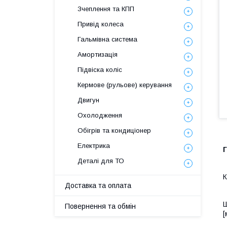
Зчеплення та КПП
Привід колеса
Гальмівна система
Амортизація
Підвіска коліс
Кермове (рульове) керування
Двигун
Охолодження
Обігрів та кондиціонер
Електрика
Г
Деталі для ТО
К
Доставка та оплата
Ш
Повернення та обмін
[