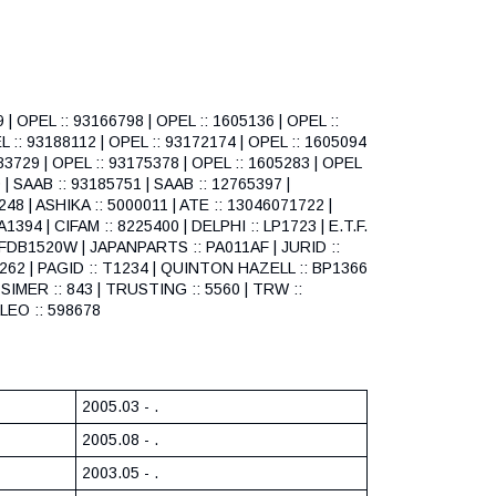
 | OPEL :: 93166798 | OPEL :: 1605136 | OPEL ::
L :: 93188112 | OPEL :: 93172174 | OPEL :: 1605094
183729 | OPEL :: 93175378 | OPEL :: 1605283 | OPEL
 | SAAB :: 93185751 | SAAB :: 12765397 |
48 | ASHIKA :: 5000011 | ATE :: 13046071722 |
94 | CIFAM :: 8225400 | DELPHI :: LP1723 | E.T.F.
: FDB1520W | JAPANPARTS :: PA011AF | JURID ::
2262 | PAGID :: T1234 | QUINTON HAZELL :: BP1366
IMER :: 843 | TRUSTING :: 5560 | TRW ::
LEO :: 598678
2005.03 - .
2005.08 - .
2003.05 - .