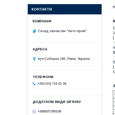
Р
КОНТАКТИ
O
Склад запчастин "Авто-пром"
1
|
:
V
B
:
вул.Соборна 283, Рівне, Україна
5
|
G
+380 (50) 728-01-06
З
+380507280106