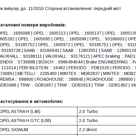
ік випуску до: 11/2010 Сторона встановлення: передній міст
Каталожні номери виробників:
PEL :: 1605088 | OPEL :: 1605113 | OPEL :: 1605137 | OPEL :: 1605139
605282 | OPEL :: 1605095 | OPEL :: 1605098 | OPEL :: 93186003 | OPE
 OPEL :: 93185752 | OPEL :: 1605972 | OPEL :: 93185751 | OPEL :: 93
: 93183728 | SAAB :: 93166943 | SAAB :: 12803551 | SAAB :: 12800120
AUXHALL :: 93188111 | VAUXHALL :: 93176121 | APEC braking :: PAD12
ENDIX :: 573089B | BOSCH :: 0986494044 | Brake ENGINEERING :: PA13
: 121014 | FEBI BILSTEIN :: 16492 | FERODO :: FDB1520 | FERODO :
73089J | METELLI :: 2205400 | MINTEX :: MDB2837 | MINTEX :: MDB
 REMSA :: 088800 | ROADHOUSE :: 288840 | ROADHOUSE :: 288800 | S
DB1686 | TRW :: GDB1657 | TRW :: GDB1613 | TRW :: GDB1492 | VA
астосування в автомобілях:
OPEL ASTRA H (L48)
2.0 Turbo
OPEL ASTRA H GTC (L08)
2.0 Turbo
OPEL SIGNUM
2.2 direct