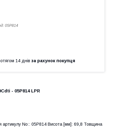
од:
05P814
ротягом 14 днів
за рахунок покупця
9Cdti - 05P814 LPR
я артикулу No:: 05P814 Висота [мм]: 69,8 Товщина