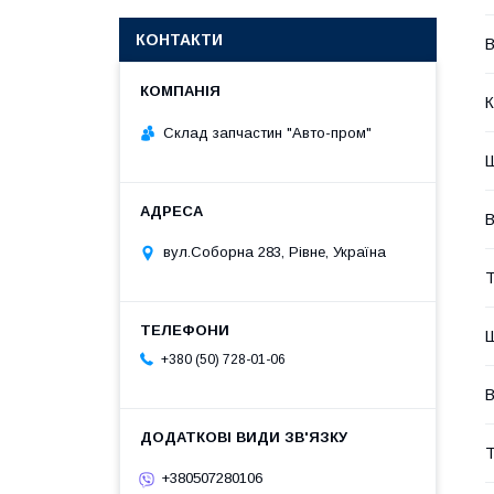
КОНТАКТИ
В
К
Склад запчастин "Авто-пром"
Ш
В
вул.Соборна 283, Рівне, Україна
Т
Ш
+380 (50) 728-01-06
В
Т
+380507280106