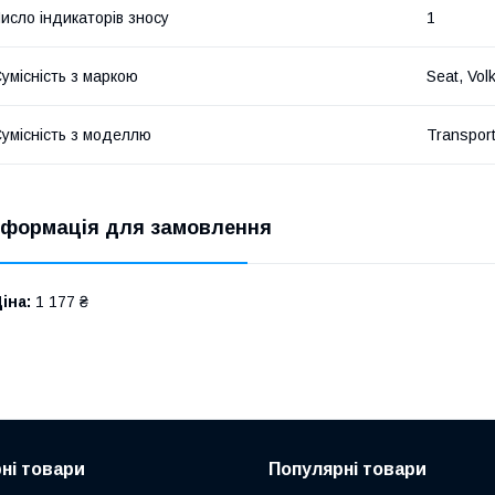
исло індикаторів зносу
1
умісність з маркою
Seat, Vo
умісність з моделлю
Transport
нформація для замовлення
іна:
1 177 ₴
ні товари
Популярні товари