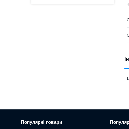
Ч
С
С
І
Ц
Популярні товари
Популяр