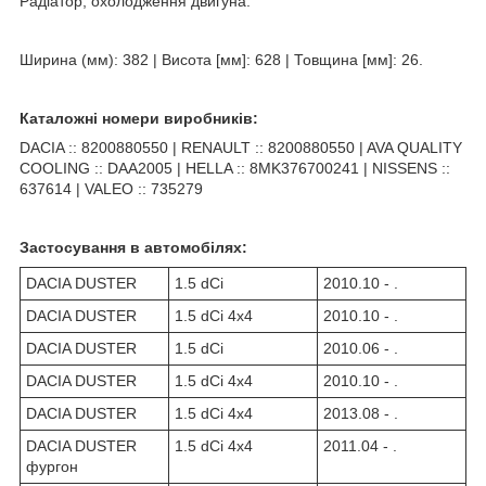
Радіатор, охолодження двигуна.
Ширина (мм): 382 | Висота [мм]: 628 | Товщина [мм]: 26.
Каталожні номери виробників:
DACIA :: 8200880550 | RENAULT :: 8200880550 | AVA QUALITY
COOLING :: DAA2005 | HELLA :: 8MK376700241 | NISSENS ::
637614 | VALEO :: 735279
Застосування в автомобілях:
DACIA DUSTER
1.5 dCi
2010.10 - .
DACIA DUSTER
1.5 dCi 4x4
2010.10 - .
DACIA DUSTER
1.5 dCi
2010.06 - .
DACIA DUSTER
1.5 dCi 4x4
2010.10 - .
DACIA DUSTER
1.5 dCi 4x4
2013.08 - .
DACIA DUSTER
1.5 dCi 4x4
2011.04 - .
фургон