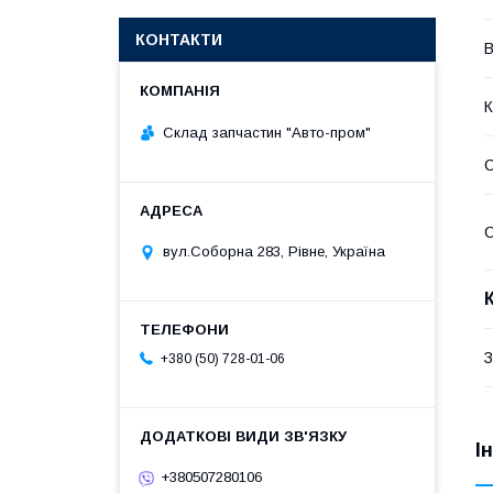
КОНТАКТИ
В
К
Склад запчастин "Авто-пром"
С
С
вул.Соборна 283, Рівне, Україна
З
+380 (50) 728-01-06
І
+380507280106