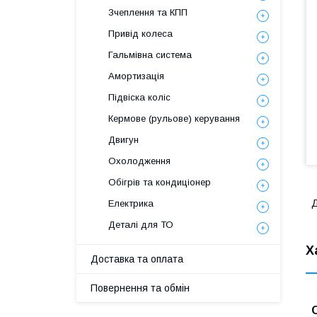
Зчеплення та КПП
Привід колеса
Гальмівна система
Амортизація
Підвіска коліс
Кермове (рульове) керування
Двигун
Охолодження
Обігрів та кондиціонер
Д
Електрика
Деталі для ТО
Х
Доставка та оплата
Повернення та обмін