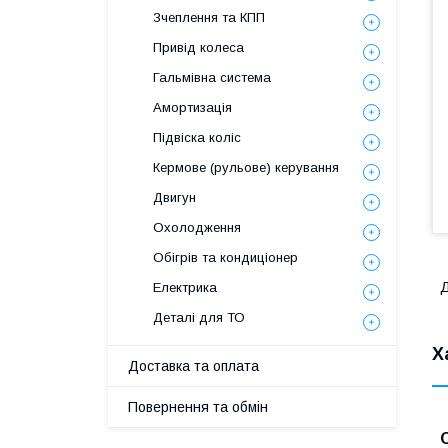
Зчеплення та КПП
Привід колеса
Гальмівна система
Амортизація
Підвіска коліс
Кермове (рульове) керування
Двигун
Охолодження
Обігрів та кондиціонер
Д
Електрика
Деталі для ТО
Х
Доставка та оплата
Повернення та обмін