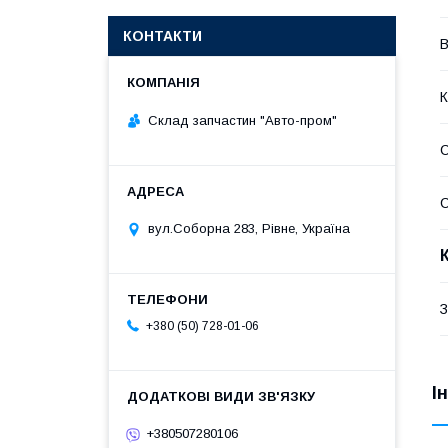
КОНТАКТИ
В
К
Склад запчастин "Авто-пром"
С
С
вул.Соборна 283, Рівне, Україна
З
+380 (50) 728-01-06
І
+380507280106