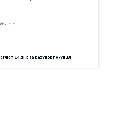
од:
7.3536
ротягом 14 днів
за рахунок покупця
3