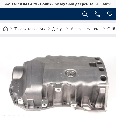
AVTO-PROM.COM - Ролики розсувних дверей та інші автоза
Товари та послуги
Двигун
Масляна система
Олій 