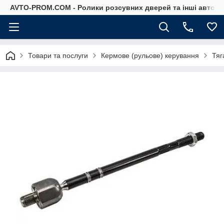
AVTO-PROM.COM - Ролики розсувних дверей та інші автоза
Товари та послуги
Кермове (рульове) керування
Тяг