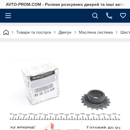
AVTO-PROM.COM - Ролики розсувних дверей та інші автоза
Товари та послуги
Двигун
Масляна система
Шест