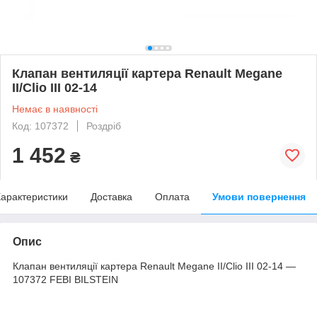
Клапан вентиляції картера Renault Megane
II/Clio III 02-14
Немає в наявності
Код: 107372
Роздріб
1 452
₴
арактеристики
Доставка
Оплата
Умови повернення
Опис
Клапан вентиляції картера Renault Megane II/Clio III 02-14 —
107372 FEBI BILSTEIN